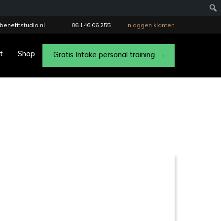
benefitstudio.nl
06 146 06 255
Inloggen klanten
t
Shop
Gratis Intake personal training