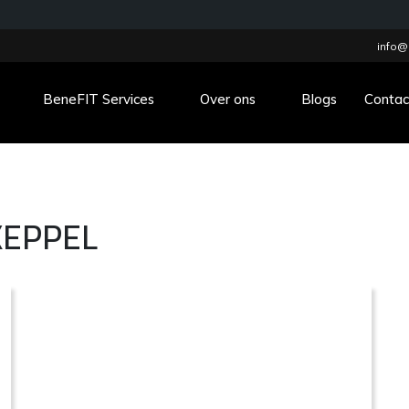
info@
BeneFIT Services
Over ons
Blogs
Contac
KEPPEL