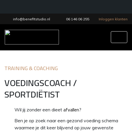
info@benefitstudio.nl
06 146 06 255
Inloggen klanten
Tog
TRAINING & COACHING
VOEDINGSCOACH /
SPORTDIËTIST
afvallen
Wil jij zonder een dieet
?
Ben je op zoek naar een gezond voeding schema
waarmee je dit keer blijvend op jouw gewenste