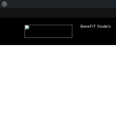
Over
WordPress
BeneFIT Studio’s
Main Menu