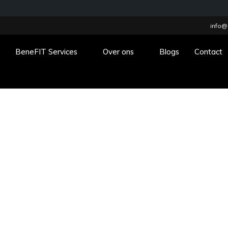
info@
BeneFIT Services
Over ons
Blogs
Contact