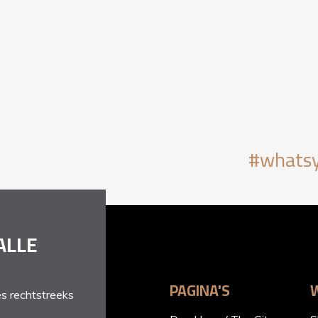
#whatsy
ALLE
PAGINA'S
s rechtstreeks