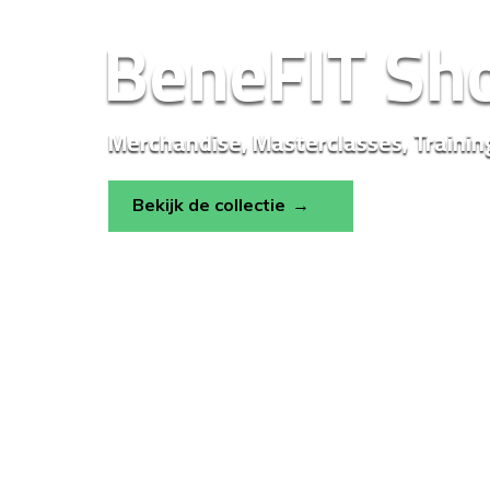
BeneFIT Sh
Merchandise, Masterclasses, Trainin
Bekijk de collectie