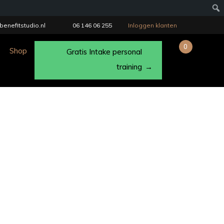
benefitstudio.nl
06 146 06 255
Inloggen klanten
0
Shop
Gratis Intake personal
training