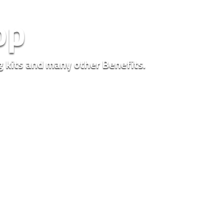
op
g kits and many other Benefits.