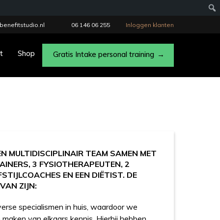
benefitstudio.nl
06 146 06 255
Inloggen klanten
t
Shop
Gratis Intake personal training
EN MULTIDISCIPLINAIR TEAM SAMEN MET
AINERS, 3 FYSIOTHERAPEUTEN, 2
EFSTIJLCOACHES EN EEN DIËTIST. DE
VAN ZIJN:
rse specialismen in huis, waardoor we
 maken van elkaars kennis. Hierbij hebben