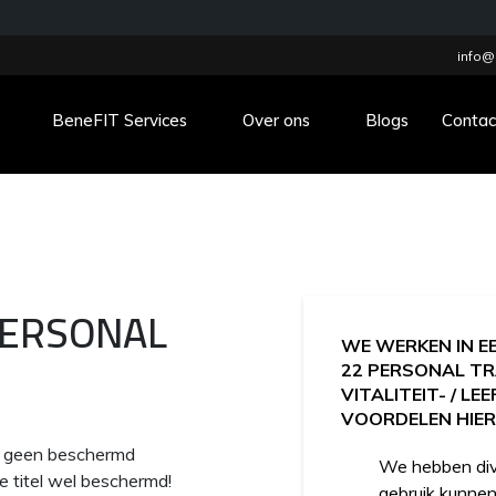
info@
BeneFIT Services
Over ons
Blogs
Contac
PERSONAL
WE WERKEN IN E
22 PERSONAL TR
VITALITEIT- / LE
VOORDELEN HIER
nd geen beschermd
We hebben dive
e titel wel beschermd!
gebruik kunnen