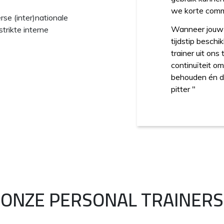
we korte commu
rse (inter)nationale
Wanneer jouw 
strikte interne
tijdstip beschi
trainer uit ons
continuïteit o
behouden én de
pitter
"
ONZE PERSONAL TRAINERS