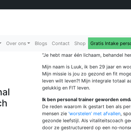
Over ons
Blogs
Contact
Shop
Gratis Intake pers
“Je hebt maar één lichaam, behandel hem
Mijn naam is Luuk, ik ben 29 jaar en w
Mijn missie is jou zo gezond en fit mogeli
leven wilt leven?! Mijn integrale totaal
gelukkig en FIT leven.
nal
Ik ben personal trainer geworden omd
ch
De reden waarom ik gestart ben als pers
mensen zie
‘worstelen’ met afvallen
, sp
gezonde leefstijl. Als vitaliteitscoach 
door ze gestructureerd op een no-nonse