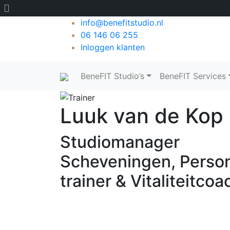
Over
info@benefitstudio.nl
WordPress
06 146 06 255
Inloggen klanten
BeneFIT Studio’s
BeneFIT Services
Main Menu
Luuk van de Kop
Studiomanager
Scheveningen, Perso
trainer & Vitaliteitcoa