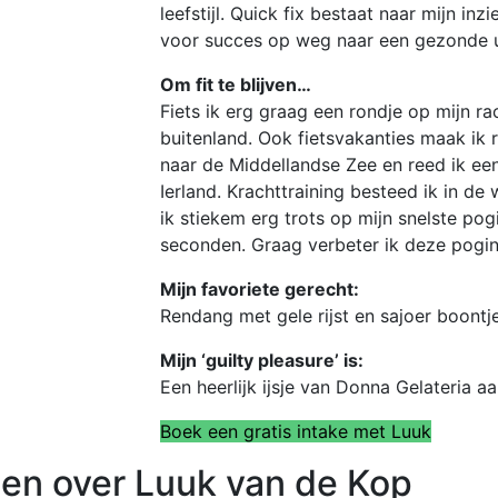
leefstijl. Quick fix bestaat naar mijn inz
voor succes op weg naar een gezonde ui
Om fit te blijven…
Fiets ik erg graag een rondje op mijn r
buitenland. Ook fietsvakanties maak ik r
naar de Middellandse Zee en reed ik een
Ierland. Krachttraining besteed ik in de
ik stiekem erg trots op mijn snelste po
seconden. Graag verbeter ik deze pogin
Mijn favoriete gerecht:
Rendang met gele rijst en sajoer boontje
Mijn ‘guilty pleasure’ is:
Een heerlijk ijsje van Donna Gelateria 
Boek een gratis intake met Luuk
ten over Luuk van de Kop