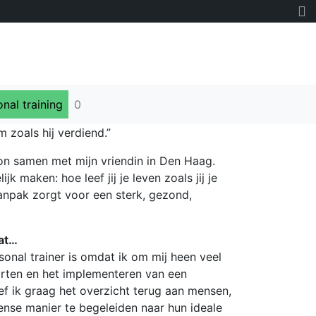
onal training
0
 zoals hij verdiend.”
oon samen met mijn vriendin in Den Haag.
jk maken: hoe leef jij je leven zoals jij je
 aanpak zorgt voor een sterk, gezond,
at…
onal trainer is omdat ik om mij heen veel
orten en het implementeren van een
geef ik graag het overzicht terug aan mensen,
nse manier te begeleiden naar hun ideale