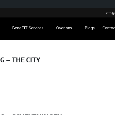
info@
BeneFIT Services
Over ons
Blogs
Contac
G – THE CITY