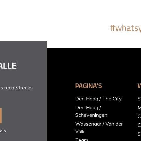
#whatsy
ALLE
PAGINA'S
s rechtstreeks
Den Haag / The City
S
Den Haag /
M
Scheveningen
C
Wassenaar / Van der
C
Valk
dio.
S
Team