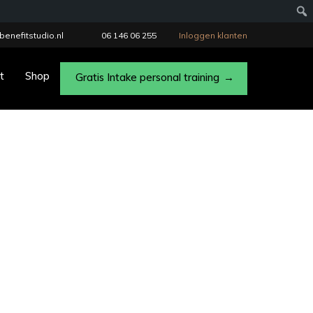
benefitstudio.nl
06 146 06 255
Inloggen klanten
t
Shop
Gratis Intake personal training