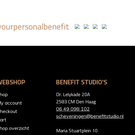
ourpersonalbenefit
WEBSHOP
BENEFIT STUDIO'S
Dr. Lelykade 20A
hop
2583 CM Den Haag
y account
06 49 098 102
heckout
scheveningen@benefitstudio.nl
art
hop overzicht
Maria Stuartplein 10