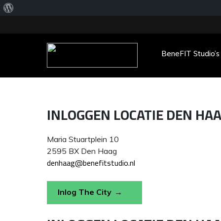
Over
WordPress
BeneFIT Studio’s
Main Menu
INLOGGEN LOCATIE DEN HAA
Maria Stuartplein 10
2595 BX Den Haag
denhaag@benefitstudio.nl
Inlog The City