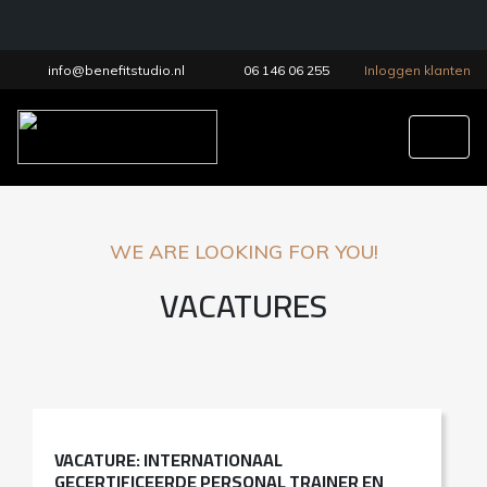
info@benefitstudio.nl
06 146 06 255
Inloggen klanten
Tog
WE ARE LOOKING FOR YOU!
VACATURES
VACATURE: INTERNATIONAAL
GECERTIFICEERDE PERSONAL TRAINER EN