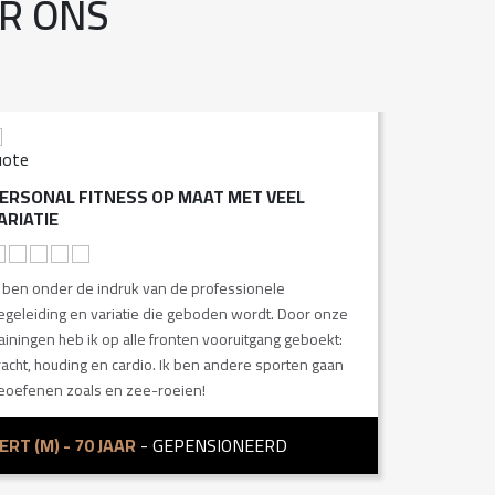
R ONS
ERSONAL FITNESS OP MAAT MET VEEL
EEN GOEDE
ARIATIE
Mooie studio
k ben onder de indruk van de professionele
trainers zor
egeleiding en variatie die geboden wordt. Door onze
Marcel, voo
rainingen heb ik op alle fronten vooruitgang geboekt:
benadering e
racht, houding en cardio. Ik ben andere sporten gaan
eoefenen zoals en zee-roeien!
RONNE (M)
ERT (M) - 70 JAAR
- GEPENSIONEERD