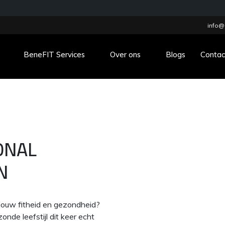
info@
BeneFIT Services
Over ons
Blogs
Contac
ONAL
N
 jouw fitheid en gezondheid?
nde leefstijl dit keer echt