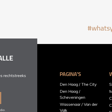
#whatsy
ALLE
PAGINA'S
s rechtstreeks
Den Haag / The City
S
Den Haag /
M
Scheveningen
C
Wassenaar / Van der
C
Valk
dio.