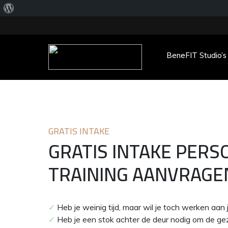
Over
WordPress
BeneFIT Studio’s
Main Menu
GRATIS INTAKE
GRATIS INTAKE PERS
TRAINING AANVRAGE
✓
Heb je weinig tijd, maar wil je toch werken aan
✓
Heb je een stok achter de deur nodig om de gezo