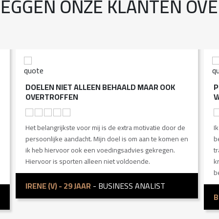
ZEGGEN ONZE KLANTEN OVE
DOELEN NIET ALLEEN BEHAALD MAAR OOK
P
OVERTROFFEN
V
Het belangrijkste voor mij is de extra motivatie door de
I
persoonlijke aandacht. Mijn doel is om aan te komen en
b
ik heb hiervoor ook een voedingsadvies gekregen.
t
Hiervoor is sporten alleen niet voldoende.
k
b
IRENE (V) - 29 JAAR
- BUSINESS ANALIST
B