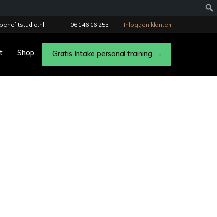
benefitstudio.nl
06 146 06 255
Inloggen klanten
t
Shop
Gratis Intake personal training