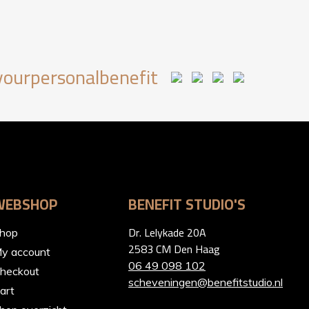
ourpersonalbenefit
WEBSHOP
BENEFIT STUDIO'S
Dr. Lelykade 20A
hop
2583 CM Den Haag
y account
06 49 098 102
heckout
scheveningen@benefitstudio.nl
art