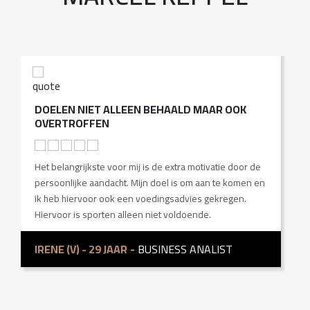
DOELEN NIET ALLEEN BEHAALD MAAR OOK
I
OVERTROFFEN
I
Het belangrijkste voor mij is de extra motivatie door de
H
persoonlijke aandacht. Mijn doel is om aan te komen en
n
ik heb hiervoor ook een voedingsadvies gekregen.
b
Hiervoor is sporten alleen niet voldoende.
M
IRENE (V) - 29 JAAR
- BUSINESS ANALIST