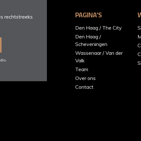
PAGINA'S
s rechtstreeks
Den Haag / The City
S
Den Haag /
M
Scheveningen
C
Wassenaar / Van der
C
Valk
dio.
S
Team
Over ons
Contact