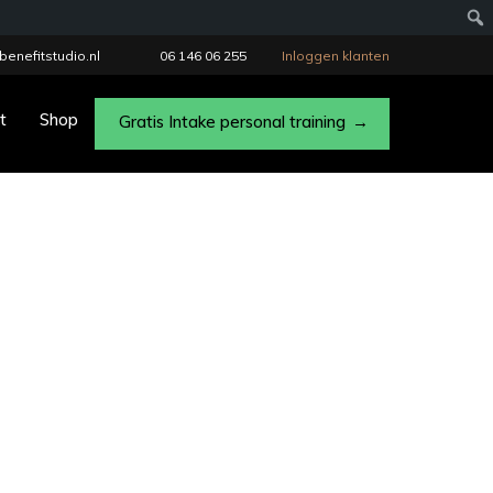
benefitstudio.nl
06 146 06 255
Inloggen klanten
t
Shop
Gratis Intake personal training