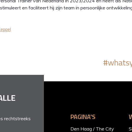
ersonal Trainer van Nederland in 2023/2024 en heeft als Nati
imuleert en faciliteert hij zijn team in persoonlijke ontwikkeling
Keppel
#whatsy
ALLE
PAGINA'S
s rechtstreeks
Den Haag / The City
S