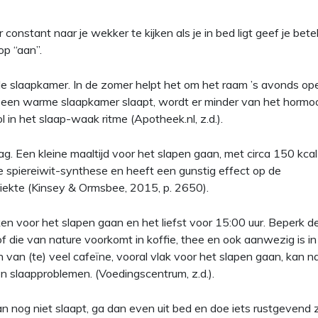
 constant naar je wekker te kijken als je in bed ligt geef je bet
op “aan”.
 de slaapkamer. In de zomer helpt het om het raam ’s avonds op
in een warme slaapkamer slaapt, wordt er minder van het hormo
in het slaap-waak ritme (Apotheek.nl, z.d.).
g. Een kleine maaltijd voor het slapen gaan, met circa 150 kca
de spiereiwit-synthese en heeft een gunstig effect op de
iekte (Kinsey & Ormsbee, 2015, p. 2650).
n voor het slapen gaan en het liefst voor 15:00 uur. Beperk d
of die van nature voorkomt in koffie, thee en ook aanwezig is in
van (te) veel cafeïne, vooral vlak voor het slapen gaan, kan n
n slaapproblemen. (Voedingscentrum, z.d.).
n nog niet slaapt, ga dan even uit bed en doe iets rustgevend 