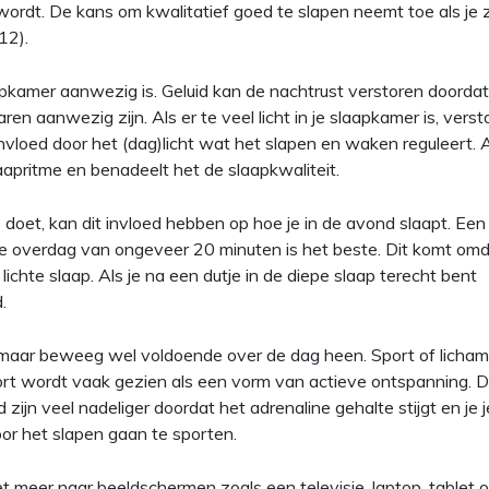
ordt. De kans om kwalitatief goed te slapen neemt toe als je
12).
laapkamer aanwezig is. Geluid kan de nachtrust verstoren doordat
ren aanwezig zijn. Als er te veel licht in je slaapkamer is, versto
nvloed door het (dag)licht wat het slapen en waken reguleert. A
laapritme en benadeelt het de slaapkwaliteit.
e doet, kan dit invloed hebben op hoe je in de avond slaapt. Een 
e overdag van ongeveer 20 minuten is het beste. Dit komt omd
 lichte slaap. Als je na een dutje in de diepe slaap terecht bent
.
 maar beweeg wel voldoende over de dag heen. Sport of lichame
port wordt vaak gezien als een vorm van actieve ontspanning. 
zijn veel nadeliger doordat het adrenaline gehalte stijgt en je j
oor het slapen gaan te sporten.
et meer naar beeldschermen zoals een televisie, laptop, tablet o