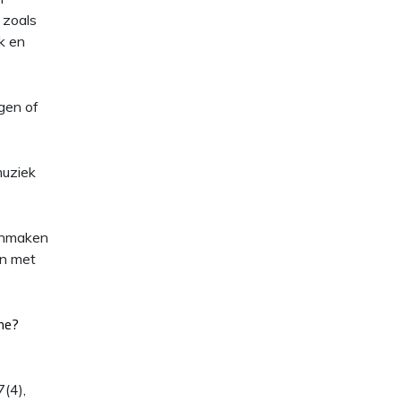
 zoals
k en
gen of
muziek
aanmaken
en met
ne?
(4),