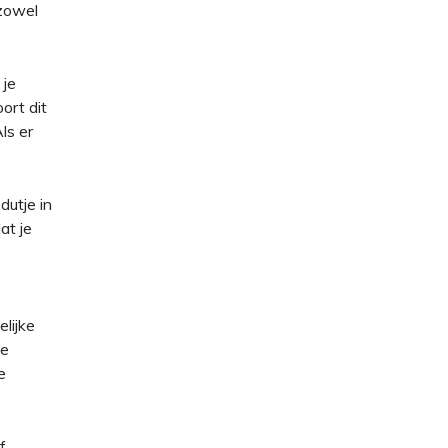
 zowel
 je
ort dit
ls er
dutje in
at je
lijke
De
e
f