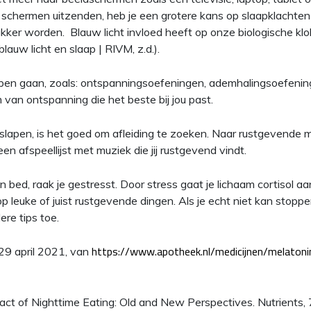
 schermen uitzenden, heb je een grotere kans op slaapklachten
wakker worden.
Blauw licht invloed heeft op onze biologische klo
auw licht en slaap | RIVM, z.d.).
apen gaan, zoals: ontspanningsoefeningen, ademhalingsoefenin
van ontspanning die het beste bij jou past.
n slapen, is het goed om afleiding te zoeken. Naar rustgevende 
n afspeellijst met muziek die jij rustgevend vindt.
 in bed, raak je gestresst. Door stress gaat je lichaam cortisol 
p leuke of juist rustgevende dingen. Als je echt niet kan stopp
re tips toe.
https://www.apotheek.nl/medicijnen/melatoni
 29 april 2021, van
act of Nighttime Eating: Old and New Perspectives. Nutrients, 7