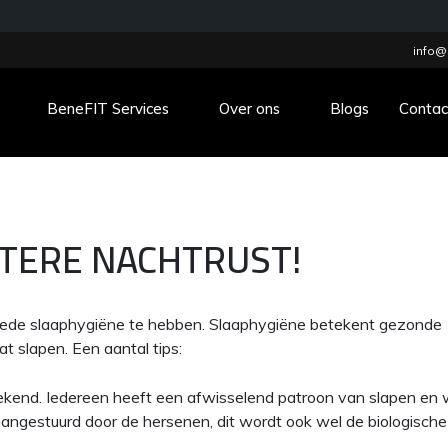
info@
BeneFIT Services
Over ons
Blogs
Contac
ETERE NACHTRUST!
goede slaaphygiëne te hebben. Slaaphygiëne betekent gezonde
 slapen. Een aantal tips:
eekend. Iedereen heeft een afwisselend patroon van slapen en
aangestuurd door de hersenen, dit wordt ook wel de biologische