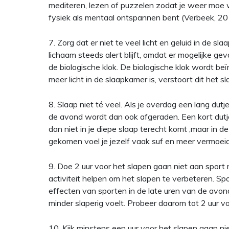
mediteren, lezen of puzzelen zodat je weer moe w
fysiek als mentaal ontspannen bent (Verbeek, 20
7. Zorg dat er niet te veel licht en geluid in de s
lichaam steeds alert blijft, omdat er mogelijke geva
de biologische klok. De biologische klok wordt beï
meer licht in de slaapkamer is, verstoort dit het s
8. Slaap niet té veel. Als je overdag een lang dutj
de avond wordt dan ook afgeraden. Een kort dutj
dan niet in je diepe slaap terecht komt ,maar in de
gekomen voel je jezelf vaak suf en meer vermoeid
9. Doe 2 uur voor het slapen gaan niet aan sport
activiteit helpen om het slapen te verbeteren. S
effecten van sporten in de late uren van de avond 
minder slaperig voelt. Probeer daarom tot 2 uur v
10. Kijk minstens een uur voor het slapen gaan ni