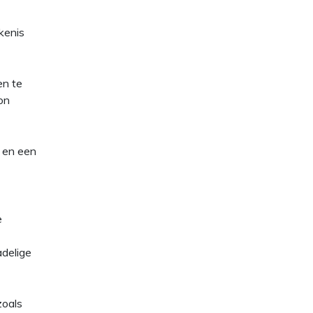
ekenis
en te
on
l en een
e
adelige
zoals