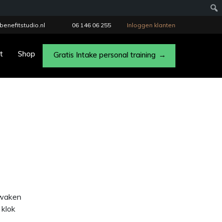
benefitstudio.nl
06 146 06 255
Inloggen klanten
t
Shop
Gratis Intake personal training
 waken
 klok