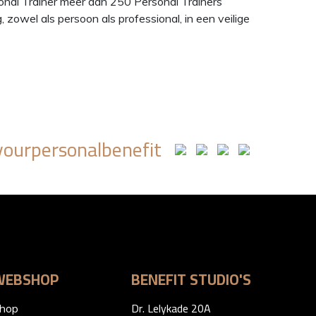
onal Trainer meer dan 250 Personal Trainers
, zowel als persoon als professional, in een veilige
ourpersonalbenefit
WEBSHOP
BENEFIT STUDIO'S
Dr. Lelykade 20A
hop