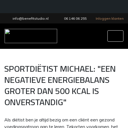
info@benefitstudio.nl
06 146 06 255
Inloggen klanten
Tog
SPORTDIËTIST MICHAEL: "EEN
NEGATIEVE ENERGIEBALANS
GROTER DAN 500 KCAL IS
ONVERSTANDIG"
Als diëtist ben je altijd bezig om een cliënt een gezond
voedingspatroon aan te leren. Tekorten voorkomen, het