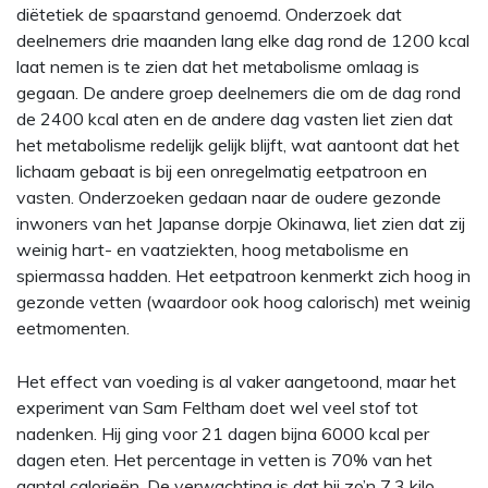
diëtetiek de spaarstand genoemd. Onderzoek dat
deelnemers drie maanden lang elke dag rond de 1200 kcal
laat nemen is te zien dat het metabolisme omlaag is
gegaan. De andere groep deelnemers die om de dag rond
de 2400 kcal aten en de andere dag vasten liet zien dat
het metabolisme redelijk gelijk blijft, wat aantoont dat het
lichaam gebaat is bij een onregelmatig eetpatroon en
vasten. Onderzoeken gedaan naar de oudere gezonde
inwoners van het Japanse dorpje Okinawa, liet zien dat zij
weinig hart- en vaatziekten, hoog metabolisme en
spiermassa hadden. Het eetpatroon kenmerkt zich hoog in
gezonde vetten (waardoor ook hoog calorisch) met weinig
eetmomenten.
Het effect van voeding is al vaker aangetoond, maar het
experiment van Sam Feltham doet wel veel stof tot
nadenken. Hij ging voor 21 dagen bijna 6000 kcal per
dagen eten. Het percentage in vetten is 70% van het
aantal calorieën. De verwachting is dat hij zo’n 7,3 kilo