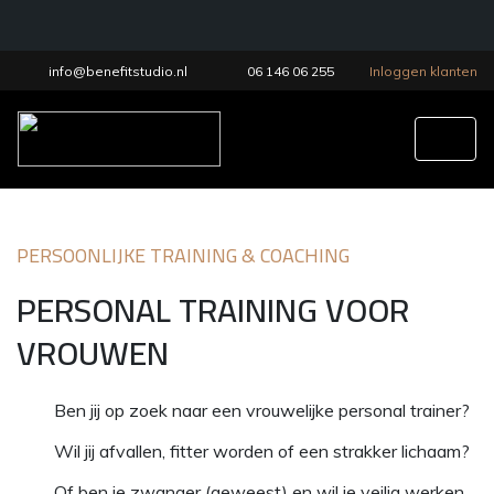
info@benefitstudio.nl
06 146 06 255
Inloggen klanten
Tog
PERSOONLIJKE TRAINING & COACHING
PERSONAL TRAINING VOOR
VROUWEN
Ben jij op zoek naar een vrouwelijke personal trainer?
Wil jij afvallen, fitter worden of een strakker lichaam?
Of ben je zwanger (geweest) en wil je veilig werken