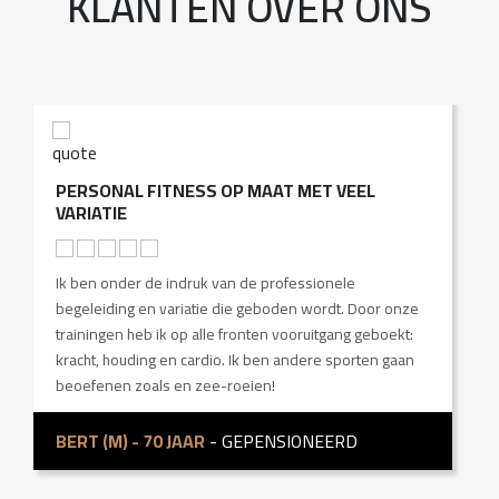
KLANTEN OVER ONS
PERSONAL FITNESS OP MAAT MET VEEL
I
VARIATIE
I
Ik ben onder de indruk van de professionele
H
begeleiding en variatie die geboden wordt. Door onze
n
trainingen heb ik op alle fronten vooruitgang geboekt:
b
kracht, houding en cardio. Ik ben andere sporten gaan
beoefenen zoals en zee-roeien!
M
BERT (M) - 70 JAAR
- GEPENSIONEERD