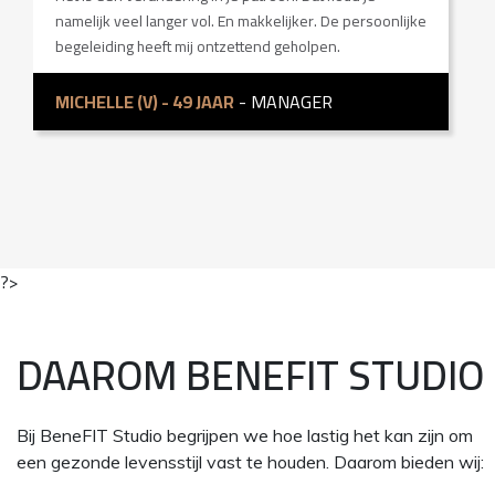
l
namelijk veel langer vol. En makkelijker. De persoonlijke
b
begeleiding heeft mij ontzettend geholpen.
S
MICHELLE (V) - 49 JAAR
- MANAGER
?>
DAAROM BENEFIT STUDIO
Bij BeneFIT Studio begrijpen we hoe lastig het kan zijn om
een gezonde levensstijl vast te houden. Daarom bieden wij: