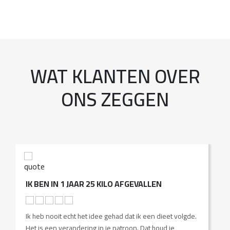
WAT KLANTEN OVER
ONS ZEGGEN
IK BEN IN 1 JAAR 25 KILO AFGEVALLEN
V
A
Ik heb nooit echt het idee gehad dat ik een dieet volgde.
I
Het is een verandering in je patroon. Dat houd je