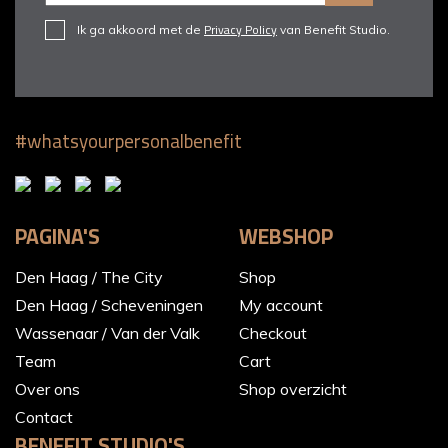
Privacy Policy
Ik ga akkoord met de
van Benefit Studio.
#whatsyourpersonalbenefit
PAGINA'S
WEBSHOP
Den Haag / The City
Shop
Den Haag / Scheveningen
My account
Wassenaar / Van der Valk
Checkout
Team
Cart
Over ons
Shop overzicht
Contact
BENEFIT STUDIO'S