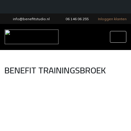
info@benefitstudio.nl
06 146 06 255
Inloggen klanten
Tog
BENEFIT TRAININGSBROEK