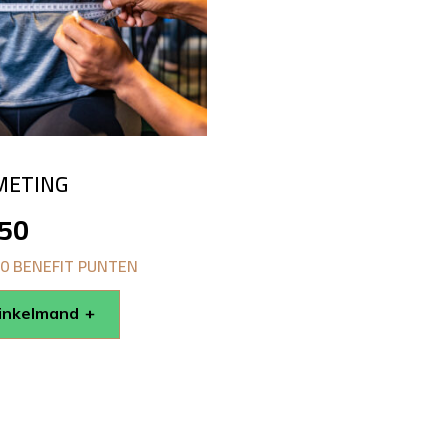
METING
.50
00 BENEFIT PUNTEN
winkelmand