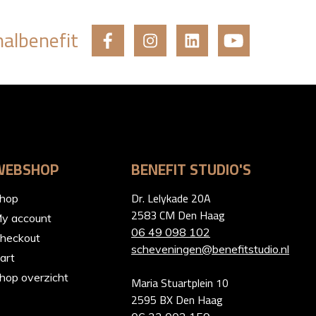
albenefit
WEBSHOP
BENEFIT STUDIO'S
Dr. Lelykade 20A
hop
2583 CM Den Haag
y account
06 49 098 102
heckout
scheveningen@benefitstudio.nl
art
hop overzicht
Maria Stuartplein 10
2595 BX Den Haag