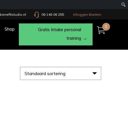
benefitstudio.nl
06 146 06 255
Inloggen klanten
0
Shop
Gratis Intake personal
training