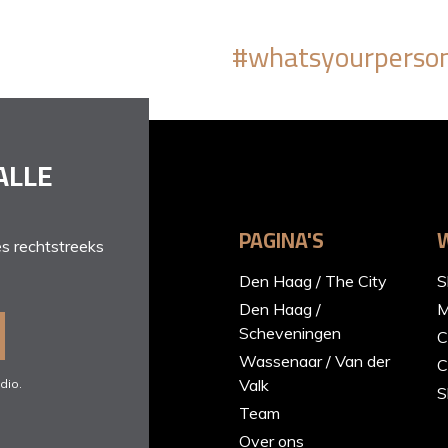
#whatsyourperson
ALLE
PAGINA'S
s rechtstreeks
Den Haag / The City
S
Den Haag /
M
Scheveningen
C
Wassenaar / Van der
C
Valk
dio.
S
Team
Over ons