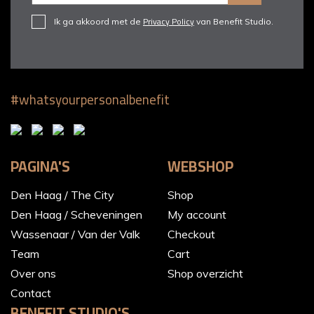
Privacy Policy
Ik ga akkoord met de
van Benefit Studio.
#whatsyourpersonalbenefit
PAGINA'S
WEBSHOP
Den Haag / The City
Shop
Den Haag / Scheveningen
My account
Wassenaar / Van der Valk
Checkout
Team
Cart
Over ons
Shop overzicht
Contact
BENEFIT STUDIO'S