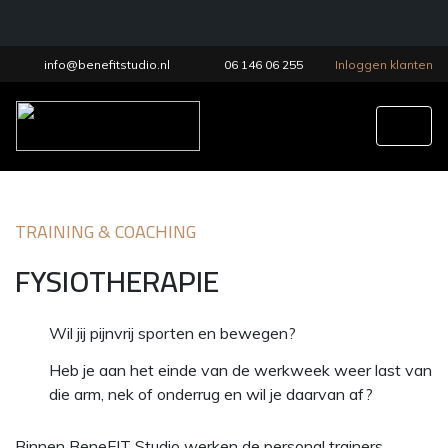
info@benefitstudio.nl
06 146 06 255
Inloggen klanten
Tog
TRAINING & COACHING
FYSIOTHERAPIE
Wil jij pijnvrij sporten en bewegen?
Heb je aan het einde van de werkweek weer last van
die arm, nek of onderrug en wil je daarvan af?
Binnen BeneFIT Studio werken de personal trainers