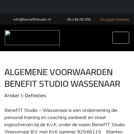
info@benefitstudio.nl
06 146 06 255
Inloggen klanten
Tog
ALGEMENE VOORWAARDEN
BENEFIT STUDIO WASSENAAR
Artikel 1: Definities
BeneFIT Studio – Wassenaar is een onderneming die
personal training en coaching aanbiedt en staat
ingeschreven bij de K.v.K. onder de naam BeneFIT Studio
Wassenaar B.V. met KvK nummer 92646115. Klanten