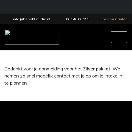
info@benefitstudio.nl
06 146 06 255
Inloggen klanten
Tog
Zilver pakket
Bedankt voor je aanmelding voor het
. We
nemen zo snel mogelijk contact met je op om je intake in
te plannen.