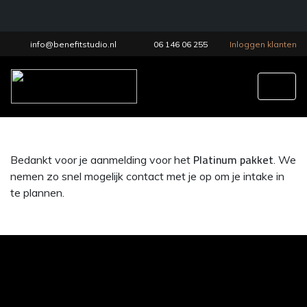
info@benefitstudio.nl
06 146 06 255
Inloggen klanten
Tog
Platinum pakket
Bedankt voor je aanmelding voor het
. We
nemen zo snel mogelijk contact met je op om je intake in
te plannen.